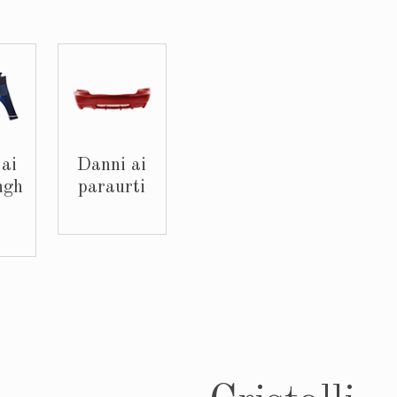
ai
Danni ai
ngh
paraurti