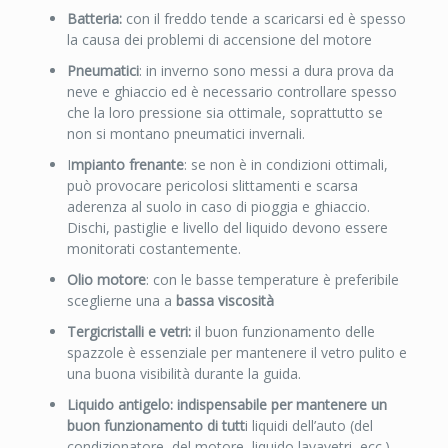
Batteria:
con il freddo tende a scaricarsi ed è spesso
la causa dei problemi di accensione del motore
Pneumatici
: in inverno sono messi a dura prova da
neve e ghiaccio ed è necessario controllare spesso
che la loro pressione sia ottimale, soprattutto se
non si montano pneumatici invernali.
I
mpianto frenante
: se non è in condizioni ottimali,
può provocare pericolosi slittamenti e scarsa
aderenza al suolo in caso di pioggia e ghiaccio.
Dischi, pastiglie e livello del liquido devono essere
monitorati costantemente.
Olio motore
: con le basse temperature è preferibile
sceglierne una a
bassa viscosità
Tergicristalli e vetri:
il buon funzionamento delle
spazzole è essenziale per mantenere il vetro pulito e
una buona visibilità durante la guida.
Liquido antigelo: indispensabile per mantenere un
buon funzionamento di tutt
i liquidi dell’auto (del
condizionatore, del motore, liquido lavavetri, ecc.)