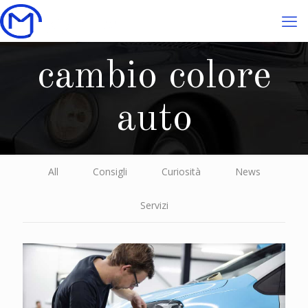
cambio colore
auto
All
Consigli
Curiosità
News
Servizi