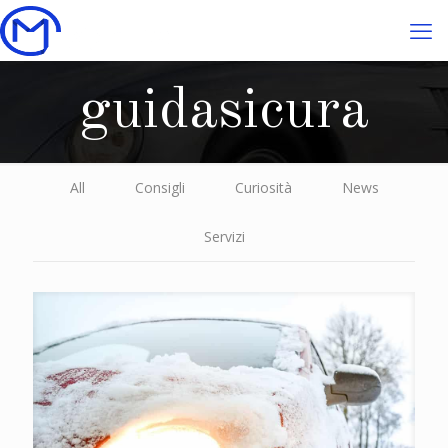
guidasicura
All
Consigli
Curiosità
News
Servizi