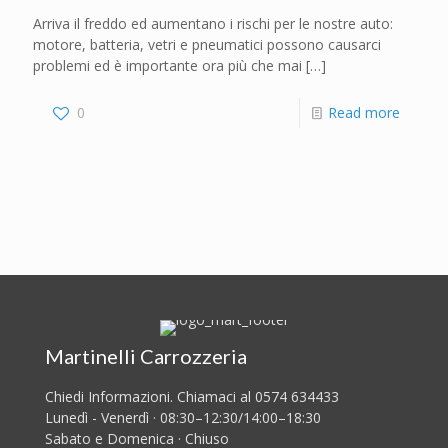
Arriva il freddo ed aumentano i rischi per le nostre auto:
motore, batteria, vetri e pneumatici possono causarci
problemi ed è importante ora più che mai
[…]
0
Read more
Martinelli Carrozzeria
Chiedi Informazioni. Chiamaci al 0574 634433
Lunedì - Venerdì · 08:30–12:30/14:00–18:30
Sabato e Domenica · Chiuso