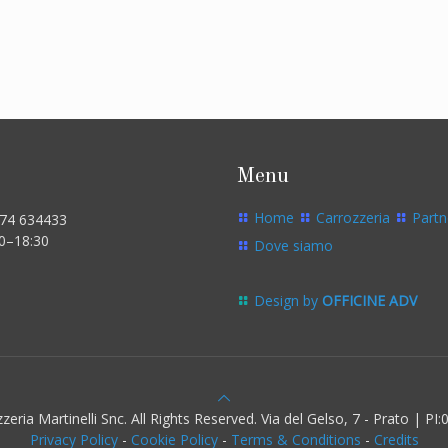
Menu
Home
Carrozzeria
Partn
574 634433
00–18:30
Dove siamo
Design by
OFFICINE ADV
eria Martinelli Snc. All Rights Reserved. Via del Gelso, 7 - Prato | P
Privacy Policy
-
Cookie Policy
-
Terms & Conditions
-
Credits