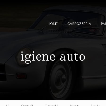
HOME
CARROZZERIA
PA
igiene auto
All
Consigli
Curiosità
News
Servizi