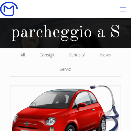
parcheggio a S
All
Consigli
Curiosità
News
Servizi