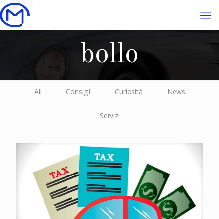
bollo
All
Consigli
Curiosità
News
Servizi