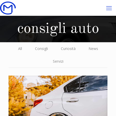
consigli auto
All
Consigli
Curiosità
News
Servizi