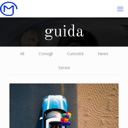
guida
All
Consigli
Curiosità
News
Servizi