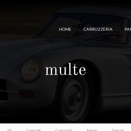
HOME
CARROZZERIA
PA
multe
All
Consigli
Curiosità
News
Servizi