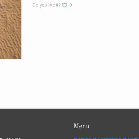
Do you like it?
0
Menu