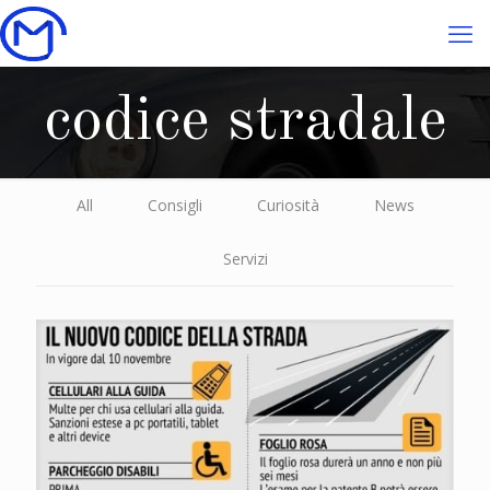
codice stradale
All
Consigli
Curiosità
News
Servizi