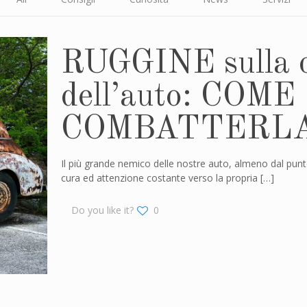
RUGGINE sulla c
dell’auto: COME
COMBATTERL
Il più grande nemico delle nostre auto, almeno dal punt
cura ed attenzione costante verso la propria
[…]
Do you like it?
0