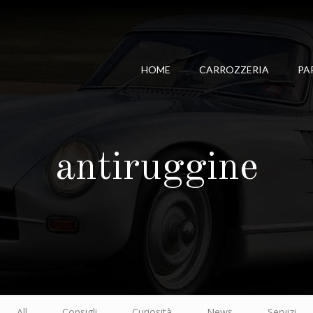
HOME
CARROZZERIA
PA
antiruggine
All
Consigli
Curiosità
News
Servizi