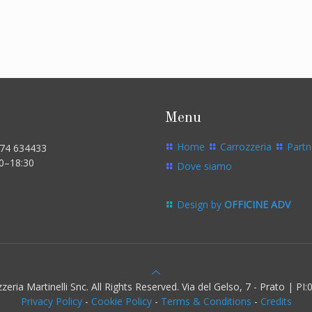
Menu
Home
Carrozzeria
Partn
574 634433
00–18:30
Dove siamo
Design by
OFFICINE ADV
eria Martinelli Snc. All Rights Reserved. Via del Gelso, 7 - Prato | P
Privacy Policy
-
Cookie Policy
-
Terms & Conditions
-
Credits