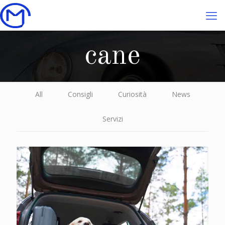
cane
All
Consigli
Curiosità
News
Servizi