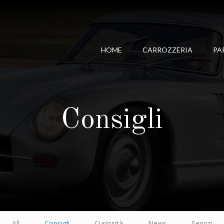
HOME
CARROZZERIA
PA
Consigli
All
Consigli
Curiosità
News
Servizi