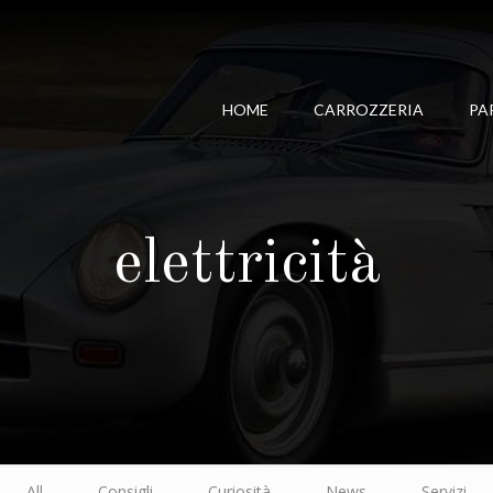
HOME
CARROZZERIA
PA
elettricità
All
Consigli
Curiosità
News
Servizi