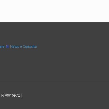
ers
News e Curiosità
I:01670010972 |