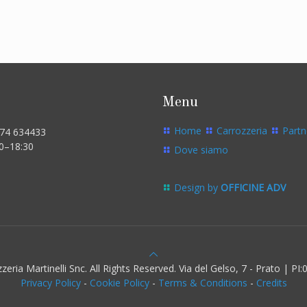
Menu
Home
Carrozzeria
Partn
574 634433
00–18:30
Dove siamo
Design by
OFFICINE ADV
eria Martinelli Snc. All Rights Reserved. Via del Gelso, 7 - Prato | P
Privacy Policy
-
Cookie Policy
-
Terms & Conditions
-
Credits