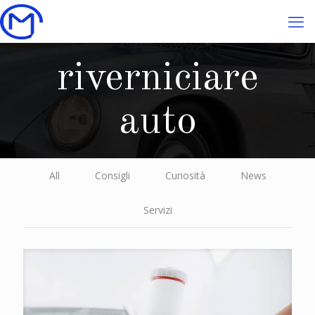
riverniciare
auto
All
Consigli
Curiosità
News
Servizi