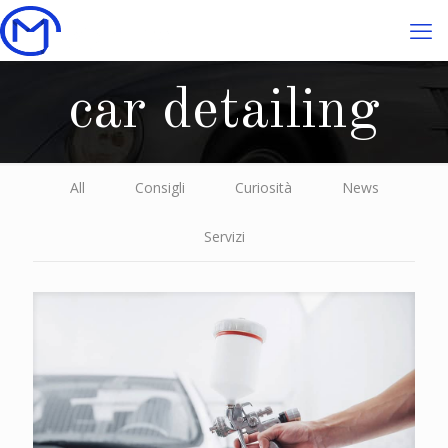
car detailing
All
Consigli
Curiosità
News
Servizi