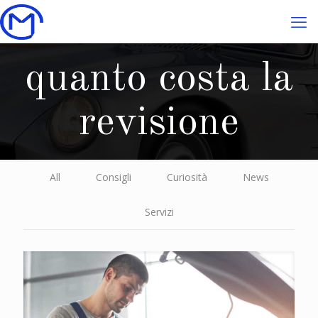
quanto costa la
revisione
All
Consigli
Curiosità
News
Servizi