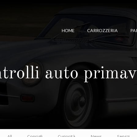
HOME
CARROZZERIA
PA
trolli auto prima
All
Consigli
Curiosità
News
Servizi