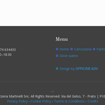
Menu
Home
Carrozzeria
Partn
574 634433
00–18:30
Dove siamo
Design by
OFFICINE ADV
eria Martinelli Snc. All Rights Reserved. Via del Gelso, 7 - Prato | P
Privacy Policy
-
Cookie Policy
-
Terms & Conditions
-
Credits