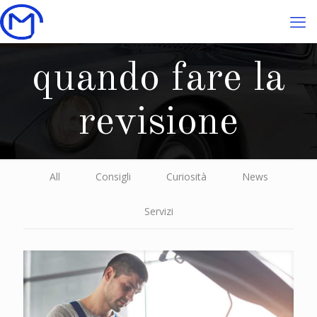
quando fare la
revisione
All
Consigli
Curiosità
News
Servizi