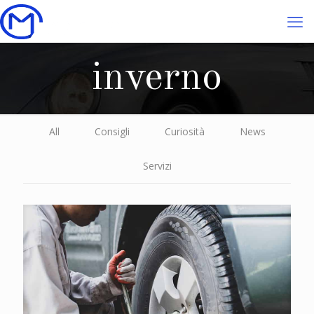
inverno
All
Consigli
Curiosità
News
Servizi