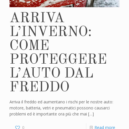
ARRIVA
L’INVERNO:
COME
PROTEGGERE
L’AUTO DAL
FREDDO
Arriva il freddo ed aumentano i rischi per le nostre auto:
motore, batteria, vetri e pneumatici possono causarci
problemi ed è importante ora più che mai
[…]
0
Read more