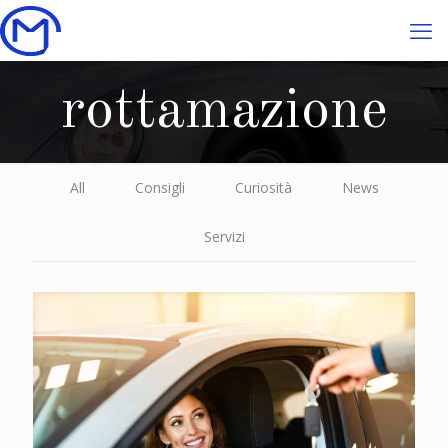
rottamazione
All
Consigli
Curiosità
News
Servizi