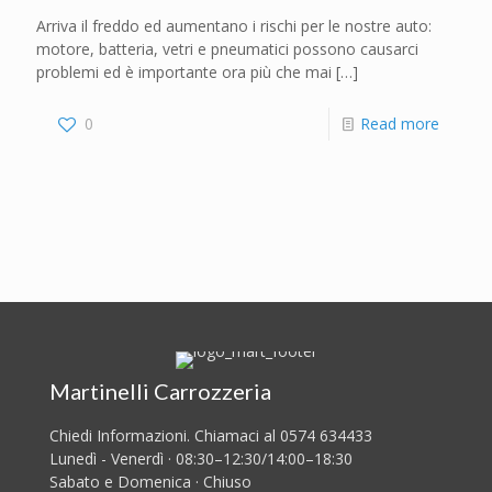
Arriva il freddo ed aumentano i rischi per le nostre auto:
motore, batteria, vetri e pneumatici possono causarci
problemi ed è importante ora più che mai
[…]
0
Read more
Martinelli Carrozzeria
Chiedi Informazioni. Chiamaci al 0574 634433
Lunedì - Venerdì · 08:30–12:30/14:00–18:30
Sabato e Domenica · Chiuso