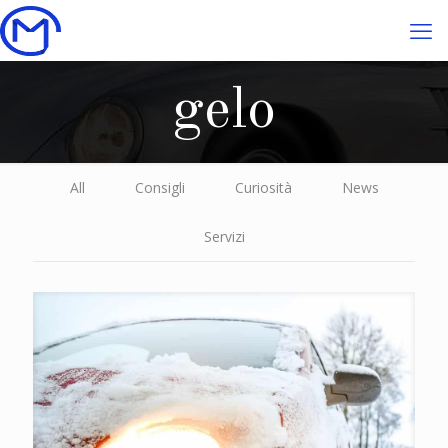
gelo
All
Consigli
Curiosità
News
Servizi