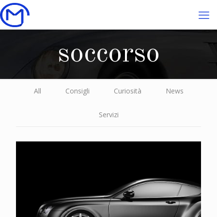
soccorso
All
Consigli
Curiosità
News
Servizi