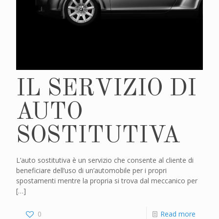
IL SERVIZIO DI
AUTO
SOSTITUTIVA
L’auto sostitutiva è un servizio che consente al cliente di
beneficiare dell’uso di un’automobile per i propri
spostamenti mentre la propria si trova dal meccanico per
[…]
0
Read more