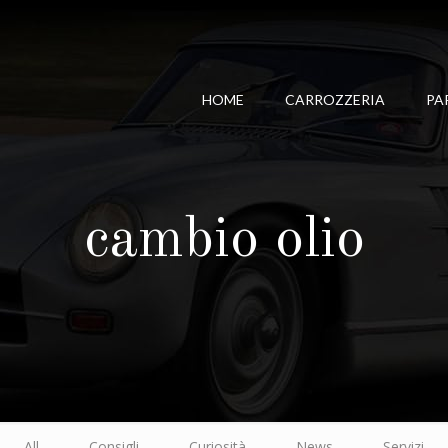
HOME
CARROZZERIA
PA
cambio olio
All
Consigli
Curiosità
News
Servizi