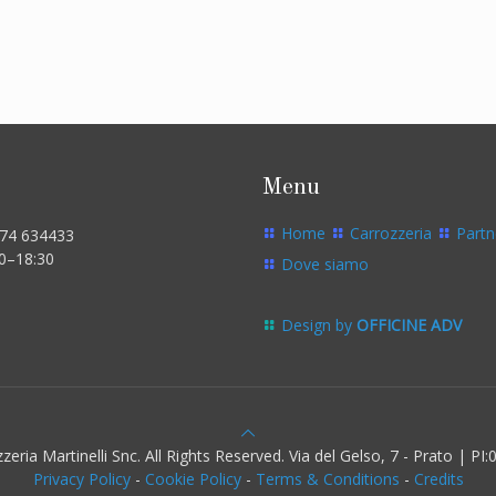
Menu
Home
Carrozzeria
Partn
574 634433
00–18:30
Dove siamo
Design by
OFFICINE ADV
eria Martinelli Snc. All Rights Reserved. Via del Gelso, 7 - Prato | P
Privacy Policy
-
Cookie Policy
-
Terms & Conditions
-
Credits