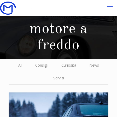
motore a
freddo
All
Consigli
Curiosità
News
Servizi