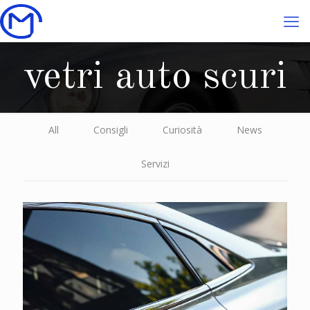
vetri auto scuri
All
Consigli
Curiosità
News
Servizi