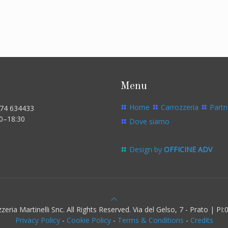
Menu
Home
Carrozzeria
Partn
574 634433
00–18:30
Dove siamo
Design by
OFFICINE ADV
eria Martinelli Snc. All Rights Reserved. Via del Gelso, 7 - Prato | P
Privacy Policy
-
Cookie Policy
-
Terms & Conditions
-
Credits