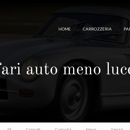
HOME
CARROZZERIA
PA
fari auto meno luc
All
Consigli
Curiosità
News
Servizi