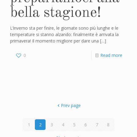
bella stagione!
L’inverno sta per finire, le giornate sono più lunghe e le
temperature si stanno alzando: finalmente è arrivata la
primavera! Il momento migliore per dare una
[…]
0
Read more
Prev page
1
2
3
4
5
6
7
8