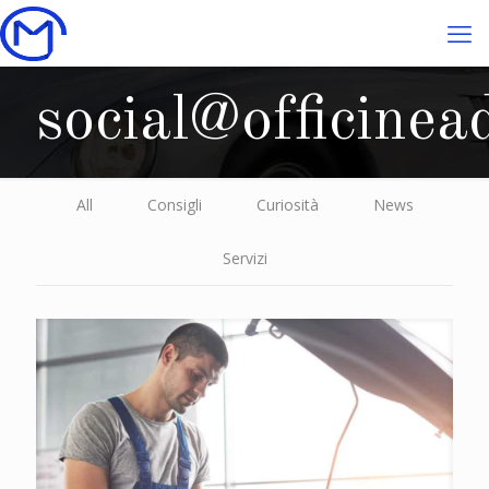
social@officinead
All
Consigli
Curiosità
News
Servizi