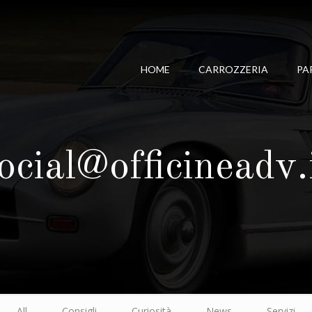
HOME
CARROZZERIA
PA
ocial@officineadv.
All
Consigli
Curiosità
News
Servizi