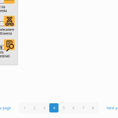
v page
1
2
3
4
5
6
7
8
Next 